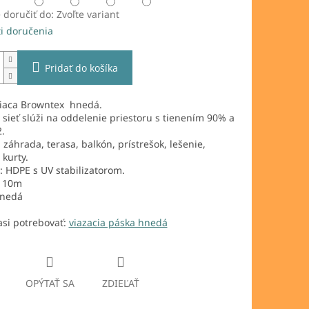
doručiť do:
Zvoľte variant
i doručenia
Pridať do košíka
niaca Browntex hnedá.
 sieť slúži na oddelenie priestoru s tienením 90% a
.
: záhrada, terasa, balkón, prístrešok, lešenie,
 kurty.
: HDPE s UV stabilizatorom.
 10m
hnedá
asi potrebovať:
viazacia páska hnedá
OPÝTAŤ SA
ZDIEĽAŤ