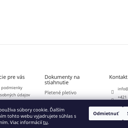
ie pre vás
Dokumenty na
Kontakt
stiahnutie
 podmienky
info
Pletené pletivo
sobných údajov
+421 
podmienky
Plotové panely
https
né podmienky
používa súbory cookie. Ďalším
com/v
Zvárané pletivo
Odmietnuť
ím tohto webu vyjadrujete súhlas s
e od zmluny
vsetk
ním. Viac informácií
tu
.