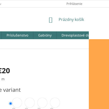
LATOBNÉ PODMIENKY
REKLAMAČNÉ PODMIENKY
Prihlásenie
ODSTÚPENIE
NÁKUPNÝ
Prázdny košík
KOŠÍK
Príslušenstvo
Gabióny
Drevoplastové dosky
Ga
€20
ová
1 m
e variant