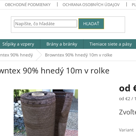
OBCHODNÉ PODMIENKY
OCHRANA OSOBNÝCH ÚDAJOV
P
HĽADAŤ
Stĺpiky a vzpery
Brány a bránky
Tieniace siete a pásy
ntex 90% hnedý
Browntex 90% hnedý 10m v rolke
wntex 90% hnedý 10m v rolke
od
Jednotk
od €2 / 
cena:
Zvoľt
Variant