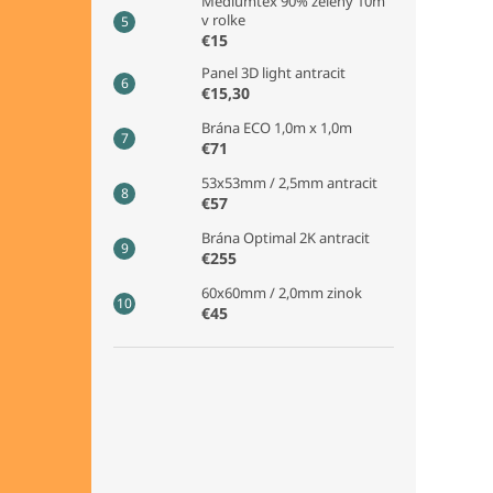
Mediumtex 90% zelený 10m
v rolke
€15
Panel 3D light antracit
€15,30
Brána ECO 1,0m x 1,0m
€71
53x53mm / 2,5mm antracit
€57
Brána Optimal 2K antracit
€255
60x60mm / 2,0mm zinok
€45