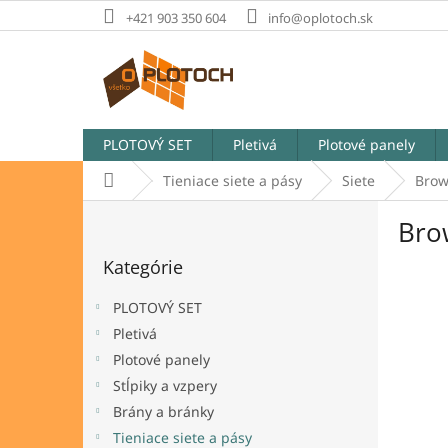
Prejsť
+421 903 350 604
info@oplotoch.sk
na
obsah
PLOTOVÝ SET
Pletivá
Plotové panely
Domov
Tieniace siete a pásy
Siete
Brow
B
Bro
o
Preskočiť
č
Kategórie
kategórie
n
ý
PLOTOVÝ SET
p
Pletivá
a
Plotové panely
n
e
Stĺpiky a vzpery
l
Brány a bránky
Tieniace siete a pásy