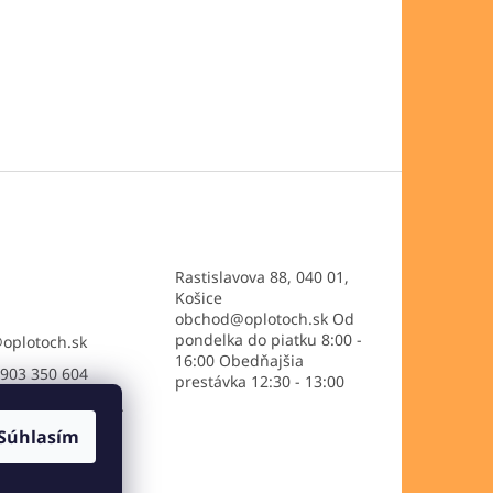
Rastislavova 88, 040 01,
Košice
obchod@oplotoch.sk Od
pondelka do piatku 8:00 -
@
oplotoch.sk
16:00 Obedňajšia
903 350 604
prestávka 12:30 - 13:00
://www.facebook.
setkooplotoch/
Súhlasím
ooplotoch/