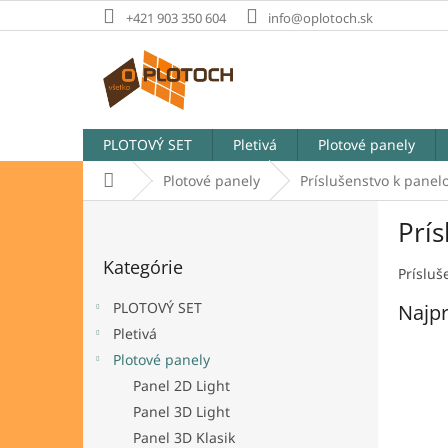
Prejsť
+421 903 350 604
info@oplotoch.sk
na
obsah
PLOTOVÝ SET
Pletivá
Plotové panely
Domov
Plotové panely
Príslušenstvo k pane
B
Prí
o
Preskočiť
č
Kategórie
kategórie
n
Príslu
ý
PLOTOVÝ SET
Najpr
p
Pletivá
a
Plotové panely
n
e
Panel 2D Light
l
Panel 3D Light
Panel 3D Klasik