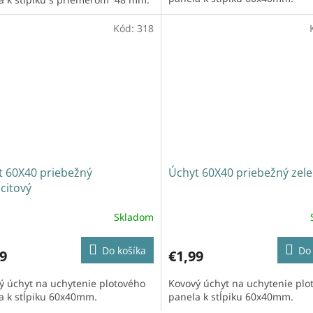
Kód:
318
t 60X40 priebežný
Úchyt 60X40 priebežný zel
citový
Skladom
Do košíka
Do 
9
€1,99
ý úchyt na uchytenie plotového
Kovový úchyt na uchytenie plo
a k stĺpiku 60x40mm.
panela k stĺpiku 60x40mm.