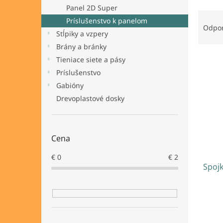
Panel 2D Super
R
Príslušenstvo k panelom
a
Odpo
Stĺpiky a vzpery
d
e
Brány a bránky
V
n
Tieniace siete a pásy
ý
i
Príslušenstvo
p
e
Gabióny
i
p
Drevoplastové dosky
s
r
p
o
r
d
o
u
Cena
d
k
u
t
€
0
€
2
Spojk
k
o
t
v
o
v