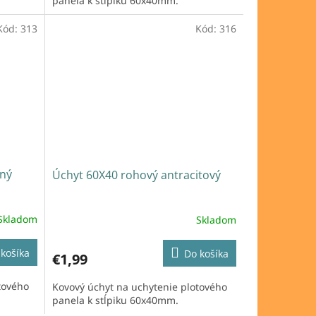
panela k stĺpiku 60x40mm.
Kód:
313
Kód:
316
ený
Úchyt 60X40 rohový antracitový
Skladom
Skladom
košíka
Do košíka
€1,99
tového
Kovový úchyt na uchytenie plotového
panela k stĺpiku 60x40mm.