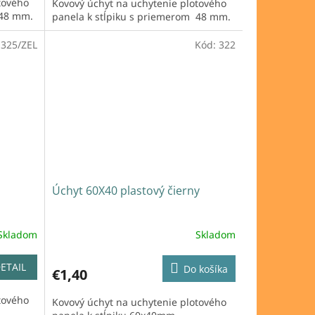
tového
Kovový úchyt na uchytenie plotového
 48 mm.
panela k stĺpiku s priemerom 48 mm.
:
325/ZEL
Kód:
322
Úchyt 60X40 plastový čierny
Skladom
Skladom
ETAIL
Do košíka
€1,40
tového
Kovový úchyt na uchytenie plotového