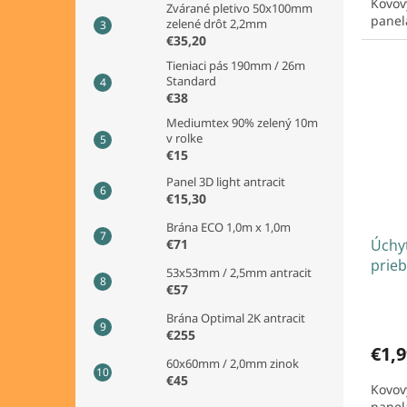
Kovov
Zvárané pletivo 50x100mm
panel
zelené drôt 2,2mm
€35,20
Tieniaci pás 190mm / 26m
Standard
€38
Mediumtex 90% zelený 10m
v rolke
€15
Panel 3D light antracit
€15,30
Brána ECO 1,0m x 1,0m
Úchyt
€71
prieb
53x53mm / 2,5mm antracit
€57
Brána Optimal 2K antracit
€255
€1,9
60x60mm / 2,0mm zinok
€45
Kovov
panel