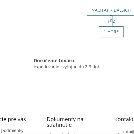
NAČÍTAŤ 7 ĎALŠÍCH
S
1
2
t
O
r
v
HORE
á
l
n
á
k
d
o
a
v
c
a
Doručenie tovaru
i
n
expedovanie zvyčajne do 2-3 dní
e
i
e
p
r
v
k
y
v
ý
p
ie pre vás
Dokumenty na
Kontakt
i
stiahnutie
s
 podmienky
u
info