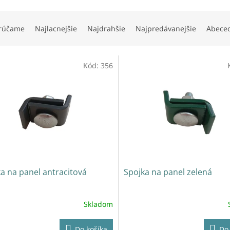
rúčame
Najlacnejšie
Najdrahšie
Najpredávanejšie
Abece
Kód:
356
a na panel antracitová
Spojka na panel zelená
Skladom
Do košíka
Do 