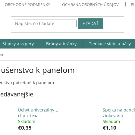
OBCHODNÉ PODMIENKY
OCHRANA OSOBNÝCH ÚDAJOV
P
HĽADAŤ
Stĺpiky a vzpery
Brány a bránky
Tieniace siete a pásy
lom
slušenstvo k panelom
šenstvo potrebné k panelom
edávanejšie
Úchyt univerzálny L
Spojka na panel
clip + texa
zinkovaná
Skladom
Skladom
€0,35
€1,10