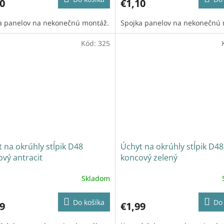
0
€1,10
a panelov na nekonečnú montáž.
Spojka panelov na nekonečnú 
Kód:
325
 na okrúhly stĺpik D48
Úchyt na okrúhly stĺpik D48
vý antracit
koncový zelený
Skladom
Do košíka
Do 
9
€1,99