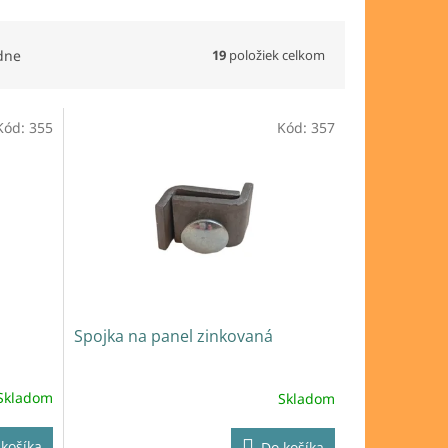
19
položiek celkom
dne
Kód:
355
Kód:
357
Spojka na panel zinkovaná
Skladom
Skladom
košíka
Do košíka