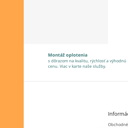
Montáž oplotenia
s dôrazom na kvalitu, rýchlosť a výhodnú
cenu. Viac v karte naše služby.
Z
á
p
ä
t
Informác
i
e
Obchodné