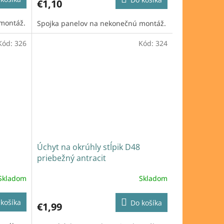
€1,10
montáž.
Spojka panelov na nekonečnú montáž.
Kód:
326
Kód:
324
Úchyt na okrúhly stĺpik D48
priebežný antracit
Skladom
Skladom
košíka
Do košíka
€1,99