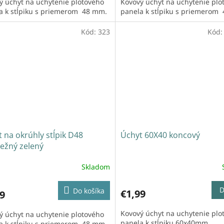
ý úchyt na uchytenie plotového
Kovový úchyt na uchytenie plo
a k stĺpiku s priemerom 48 mm.
panela k stĺpiku s priemerom
Kód:
323
Kód
 na okrúhly stĺpik D48
Úchyt 60X40 koncový
ežný zelený
Skladom
D
Do košíka
€1,99
9
Kovový úchyt na uchytenie plo
ý úchyt na uchytenie plotového
panela k stĺpiku 60x40mm.
a k stĺpiku s priemerom 48 mm.