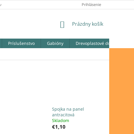
LATOBNÉ PODMIENKY
REKLAMAČNÉ PODMIENKY
Prihlásenie
ODSTÚPENIE
NÁKUPNÝ
Prázdny košík
KOŠÍK
Príslušenstvo
Gabióny
Drevoplastové dosky
Ga
Spojka na panel
antracitová
Skladom
€1,10