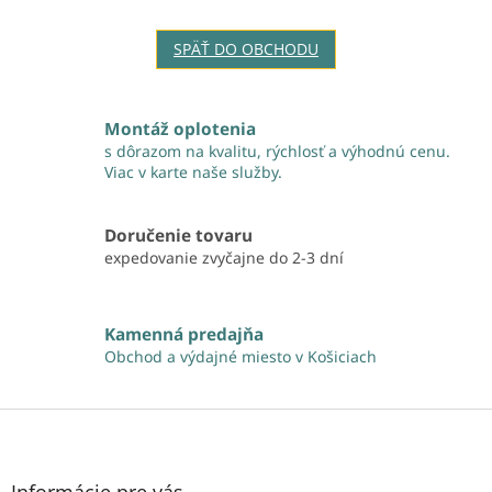
SPÄŤ DO OBCHODU
Montáž oplotenia
s dôrazom na kvalitu, rýchlosť a výhodnú cenu.
Viac v karte naše služby.
Doručenie tovaru
expedovanie zvyčajne do 2-3 dní
Kamenná predajňa
Obchod a výdajné miesto v Košiciach
Z
á
p
ä
Informácie pre vás