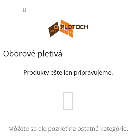
Prejsť
NÁKU
na
obsah
KOŠÍK
Oborové pletivá
Produkty ešte len pripravujeme.
Môžete sa ale pozrieť na ostatné kategórie.