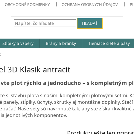
OBCHODNÉ PODMIENKY
OCHRANA OSOBNÝCH ÚDAJOV
P
HĽADAŤ
Stĺpiky a vzpery
Brány a bránky
Tieniace siete a pásy
t
l 3D Klasik antracit
vte plot rýchlo a jednoducho – s kompletným p
te si stavbu plota s našimi kompletnými plotovými setmi. K
é panely, stĺpiky, úchyty, skrutky aj montážne doplnky. Stačí
 začať. Naše sety sú navrhnuté tak, aby ste získali kvalitné
ia jednotlivých komponentov.
Produkty ešte len pripr