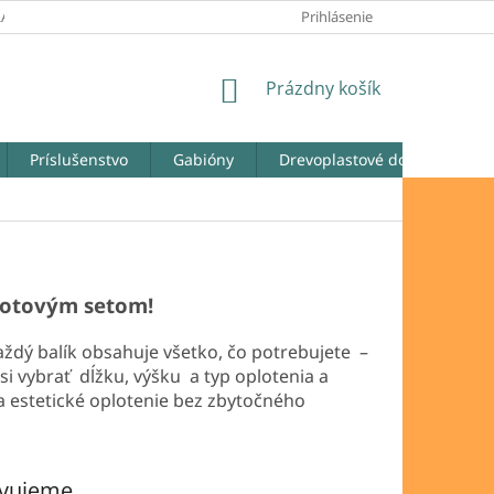
LATOBNÉ PODMIENKY
REKLAMAČNÉ PODMIENKY
Prihlásenie
ODSTÚPENIE
NÁKUPNÝ
Prázdny košík
KOŠÍK
Príslušenstvo
Gabióny
Drevoplastové dosky
Ga
lotovým setom!
aždý balík obsahuje všetko, čo potrebujete –
 si vybrať dĺžku, výšku a typ oplotenia a
 a estetické oplotenie bez zbytočného
avujeme.