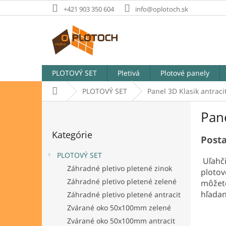
Prejsť
+421 903 350 604
info@oplotoch.sk
na
obsah
PLOTOVÝ SET
Pletivá
Plotové panely
Domov
PLOTOVÝ SET
Panel 3D Klasik antraci
B
Pane
o
Preskočiť
č
Kategórie
kategórie
n
Posta
ý
PLOTOVÝ SET
p
Uľahči
Záhradné pletivo pletené zinok
a
plotov
Záhradné pletivo pletené zelené
n
môžete
e
hľadan
Záhradné pletivo pletené antracit
l
Zvárané oko 50x100mm zelené
Zvárané oko 50x100mm antracit