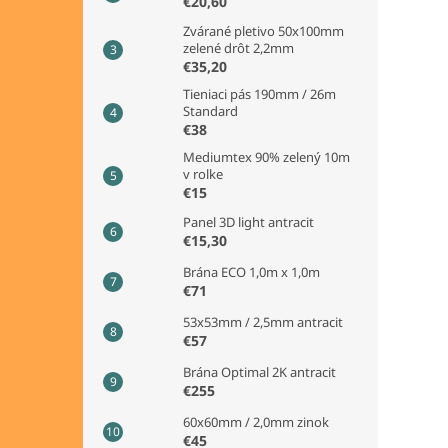
€20,60
Zvárané pletivo 50x100mm
zelené drôt 2,2mm
€35,20
Tieniaci pás 190mm / 26m
Standard
€38
Mediumtex 90% zelený 10m
v rolke
€15
Panel 3D light antracit
€15,30
Brána ECO 1,0m x 1,0m
€71
53x53mm / 2,5mm antracit
€57
Brána Optimal 2K antracit
€255
60x60mm / 2,0mm zinok
€45