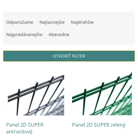
R
a
Odporúčame
Najlacnejšie
Najdrahšie
d
e
Najpredávanejšie
Abecedne
n
i
e
OTVORIŤ FILTER
p
r
V
o
ý
d
p
u
i
k
s
t
p
o
r
v
o
d
Panel 2D SUPER
Panel 2D SUPER zelený
u
antracitový