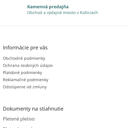
k
Kamenná predajňa
y
Obchod a výdajné miesto v Košiciach
v
ý
p
Z
i
á
s
p
u
ä
Informácie pre vás
t
Obchodné podmienky
i
e
Ochrana osobných údajov
Platobné podmienky
Reklamačné podmienky
Odstúpenie od zmluny
Dokumenty na stiahnutie
Pletené pletivo