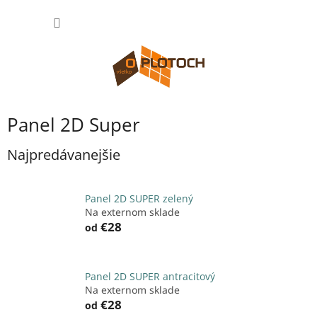
Prejsť
NÁKU
na
obsah
KOŠÍK
Panel 2D Super
Najpredávanejšie
Panel 2D SUPER zelený
Na externom sklade
€28
od
Panel 2D SUPER antracitový
Na externom sklade
€28
od