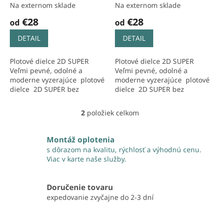
k
Na externom sklade
Na externom sklade
t
€28
€28
o
od
od
v
DETAIL
DETAIL
Plotové dielce 2D SUPER
Plotové dielce 2D SUPER
Veľmi pevné, odolné a
Veľmi pevné, odolné a
moderne vyzerajúce plotové
moderne vyzerajúce plotové
dielce 2D SUPER bez
dielce 2D SUPER bez
prelisov sú určené všade
prelisov sú určené všade
tam, kde je vyžadovaná
tam, kde je vyžadovaná
2
položiek celkom
O
najvyššia...
najvyššia...
v
l
Montáž oplotenia
á
s dôrazom na kvalitu, rýchlosť a výhodnú cenu.
d
Viac v karte naše služby.
a
c
i
Doručenie tovaru
e
expedovanie zvyčajne do 2-3 dní
p
r
v