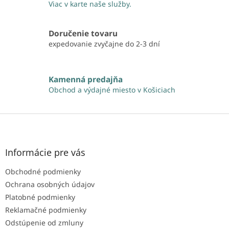
Viac v karte naše služby.
a
c
i
Doručenie tovaru
e
expedovanie zvyčajne do 2-3 dní
p
r
v
k
Kamenná predajňa
y
Obchod a výdajné miesto v Košiciach
v
ý
p
Z
i
á
s
p
u
ä
Informácie pre vás
t
Obchodné podmienky
i
e
Ochrana osobných údajov
Platobné podmienky
Reklamačné podmienky
Odstúpenie od zmluny