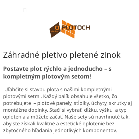
Prejsť
NÁKU
na
obsah
KOŠÍK
Záhradné pletivo pletené zinok
Postavte plot rýchlo a jednoducho – s
kompletným plotovým setom!
Uľahčite si stavbu plota s našimi kompletnými
plotovými setmi. Každý balík obsahuje všetko, čo
potrebujete – plotové panely, stĺpiky, úchyty, skrutky aj
montážne doplnky. Stačí si vybrať dĺžku, výšku a typ
oplotenia a môžete začať. Naše sety sú navrhnuté tak,
aby ste získali kvalitné a estetické oplotenie bez
zbytočného hľadania jednotlivých komponentov.