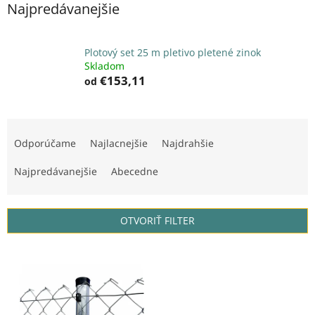
Najpredávanejšie
Plotový set 25 m pletivo pletené zinok
Skladom
€153,11
od
R
a
Odporúčame
Najlacnejšie
Najdrahšie
d
e
Najpredávanejšie
Abecedne
n
i
e
OTVORIŤ FILTER
p
r
V
o
ý
d
p
u
i
k