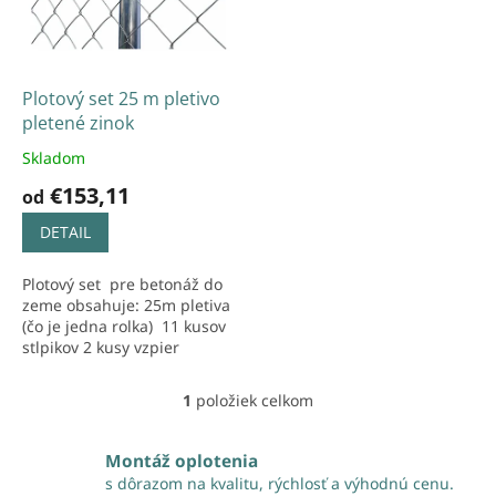
s
t
p
o
r
v
o
d
Plotový set 25 m pletivo
u
pletené zinok
k
Skladom
t
€153,11
o
od
v
DETAIL
Plotový set pre betonáž do
zeme obsahuje: 25m pletiva
(čo je jedna rolka) 11 kusov
stlpikov 2 kusy vzpier
Napínaci a viazací drôt
potrebným množstvom...
1
položiek celkom
O
v
l
Montáž oplotenia
á
s dôrazom na kvalitu, rýchlosť a výhodnú cenu.
d