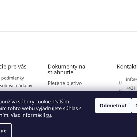
ie pre vás
Dokumenty na
Kontakt
stiahnutie
 podmienky
info
Pletené pletivo
sobných údajov
+421 
podmienky
Plotové panely
https
né podmienky
používa súbory cookie. Ďalším
com/v
Zvárané pletivo
Odmietnuť
ím tohto webu vyjadrujete súhlas s
e od zmluny
vsetk
ním. Viac informácií
tu
.
nie
vyhradené.