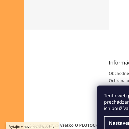
Z
á
p
ä
t
Informác
i
e
Obchodné
Ochrana o
Platobné 
Reklamač
Tento web 
prechádzan
Odstúpeni
ich používa
Nastave
Copyright 2026
všetko O PLOTOCH
. Všetky práva 
Vytajte v novom e-shope !