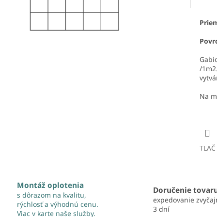
Priem
Povr
Gabio
/1m2.
vytv
Na mo
TLAČ
Montáž oplotenia
Doručenie tovar
s dôrazom na kvalitu,
expedovanie zvyčaj
rýchlosť a výhodnú cenu.
3 dní
Viac v karte naše služby.