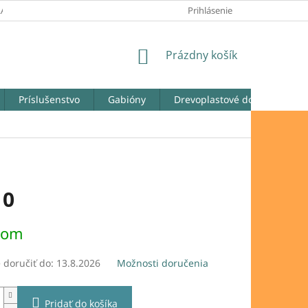
LATOBNÉ PODMIENKY
REKLAMAČNÉ PODMIENKY
Prihlásenie
ODSTÚPENIE
NÁKUPNÝ
Prázdny košík
KOŠÍK
Príslušenstvo
Gabióny
Drevoplastové dosky
Ga
10
ová
dom
doručiť do:
13.8.2026
Možnosti doručenia
Pridať do košíka