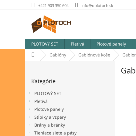
Prejsť
+421 903 350 604
info@oplotoch.sk
na
obsah
PLOTOVÝ SET
Pletivá
Plotové panely
Domov
Gabióny
Gabiónové koše
Gabion
B
Gab
o
Preskočiť
č
Kategórie
kategórie
n
ý
PLOTOVÝ SET
p
Pletivá
a
Plotové panely
n
e
Stĺpiky a vzpery
l
Brány a bránky
Tieniace siete a pásy