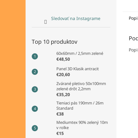
Popi
Sledovať na Instagrame
Pod
Top 10 produktov
Popi
60x60mm / 2,5mm zelené
€48,50
Panel 3D Klasik antracit
€20,60
Zvárané pletivo 50x100mm
zelené drôt 2,2mm
€35,20
Tieniaci pás 190mm / 26m
Standard
€38
Mediumtex 90% zelený 10m
v rolke
€15