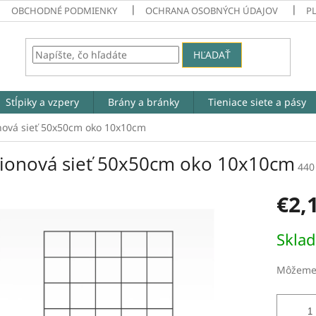
OBCHODNÉ PODMIENKY
OCHRANA OSOBNÝCH ÚDAJOV
P
HĽADAŤ
Stĺpiky a vzpery
Brány a bránky
Tieniace siete a pásy
ová sieť 50x50cm oko 10x10cm
ionová sieť 50x50cm oko 10x10cm
440
€2,
Jednotk
Skla
cena:
Môžeme 