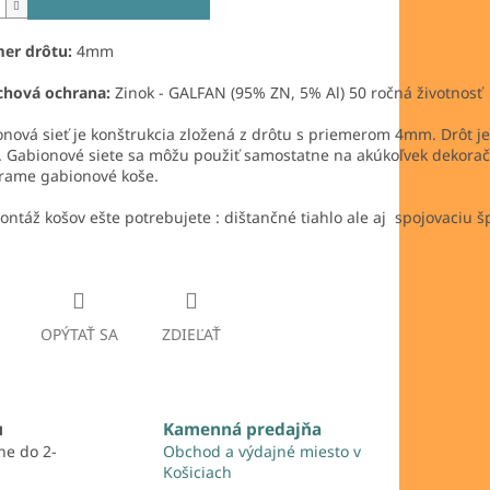
er drôtu:
4mm
chová ochrana:
Zinok - GALFAN (95% ZN, 5% Al) 50 ročná životnosť
nová sieť je konštrukcia zložená z drôtu s priemerom 4mm. Drôt je
 Gabionové siete sa môžu použiť samostatne na akúkoľvek dekora
árame gabionové koše.
ntáž košov ešte potrebujete : dištančné tiahlo ale aj spojovaciu š
OPÝTAŤ SA
ZDIEĽAŤ
u
Kamenná predajňa
ne do 2-
Obchod a výdajné miesto v
Košiciach