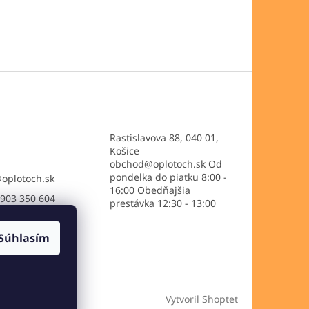
Rastislavova 88, 040 01,
Košice
obchod@oplotoch.sk Od
pondelka do piatku 8:00 -
@
oplotoch.sk
16:00 Obedňajšia
903 350 604
prestávka 12:30 - 13:00
://www.facebook.
setkooplotoch/
Súhlasím
ooplotoch/
Vytvoril Shoptet