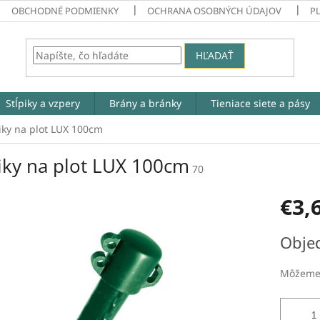
OBCHODNÉ PODMIENKY
OCHRANA OSOBNÝCH ÚDAJOV
P
HĽADAŤ
Stĺpiky a vzpery
Brány a bránky
Tieniace siete a pásy
iky na plot LUX 100cm
piky na plot LUX 100cm
70
€3,
Jednotk
Obje
cena:
Môžeme 