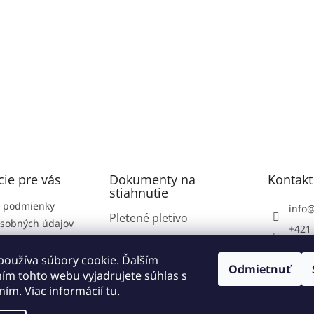
ie pre vás
Dokumenty na
Kontakt
stiahnutie
 podmienky
info
Pletené pletivo
sobných údajov
+421 
podmienky
Plotové panely
https
né podmienky
používa súbory cookie. Ďalším
com/v
Zvárané pletivo
Odmietnuť
ím tohto webu vyjadrujete súhlas s
e od zmluny
vsetk
ním. Viac informácií
tu
.