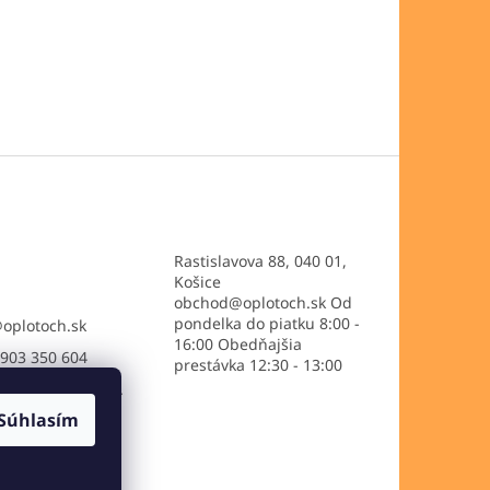
Rastislavova 88, 040 01,
Košice
obchod@oplotoch.sk Od
pondelka do piatku 8:00 -
@
oplotoch.sk
16:00 Obedňajšia
903 350 604
prestávka 12:30 - 13:00
://www.facebook.
setkooplotoch/
Súhlasím
ooplotoch/