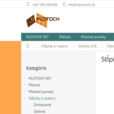
Prejsť
+421 903 350 604
info@oplotoch.sk
na
obsah
PLOTOVÝ SET
Pletivá
Plotové panely
Domov
Stĺpiky a vzpery
Stĺpiky LUX
Stĺp
B
Stĺ
o
Preskočiť
č
Kategórie
kategórie
n
ý
PLOTOVÝ SET
p
Pletivá
a
Plotové panely
n
e
Stĺpiky a vzpery
l
Zinkované
Zelené