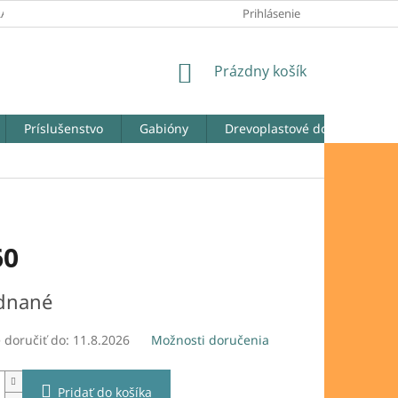
LATOBNÉ PODMIENKY
REKLAMAČNÉ PODMIENKY
Prihlásenie
ODSTÚPENIE
NÁKUPNÝ
Prázdny košík
KOŠÍK
Príslušenstvo
Gabióny
Drevoplastové dosky
Ga
60
ová
dnané
doručiť do:
11.8.2026
Možnosti doručenia
Pridať do košíka