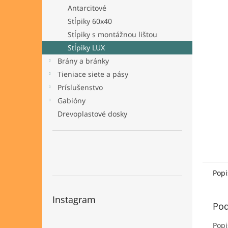
Antarcitové
Stĺpiky 60x40
Stĺpiky s montážnou lištou
Stĺpiky LUX
Brány a bránky
Tieniace siete a pásy
Príslušenstvo
Gabióny
Drevoplastové dosky
Popi
Instagram
Pod
Popi