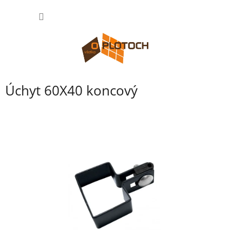
Prejsť
NÁKU
na
obsah
KOŠÍK
Úchyt 60X40 koncový