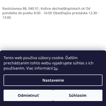
Rastislavova 88, 040 01, Košice obchod@oplotoch.sk Od
pondelka do piatku 8:00 - 16:00 Obedňajšia prestávka 12:30 -
13:00
Tento web používa súbory cookie. Ďalším
prechádzaním tohto webu vyjadrujete súhlas s ich
používaním. Viac informácií
tu
.
Vytvoril Shoptet
Nastavenie
Copyright 2026
všetko O PLOTOCH
. Všetky práva
Odmietnuť
Súhlasím
vyhradené.
Vytajte v novom e-shope !