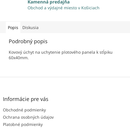
Kamenná predajňa
Obchod a výdajné miesto v Košiciach
Popis
Diskusia
Podrobný popis
Kovový úchyt
na uchytenie plotového panela k stĺpiku
60x40mm
.
Z
á
p
ä
Informácie pre vás
t
Obchodné podmienky
i
e
Ochrana osobných údajov
Platobné podmienky